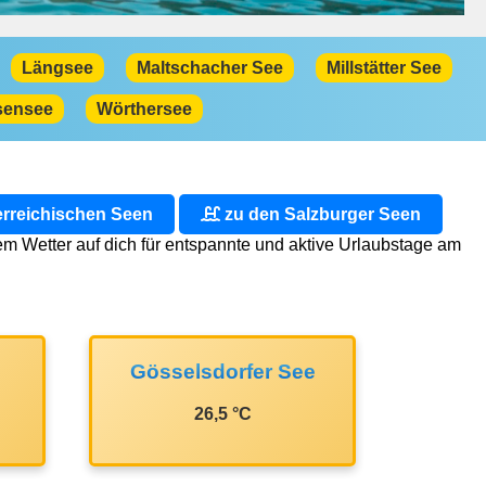
Längsee
Maltschacher See
Millstätter See
sensee
Wörthersee
rreichischen Seen
zu den Salzburger Seen
 Wetter auf dich für entspannte und aktive Urlaubstage am
Gösselsdorfer See
26,5 °C