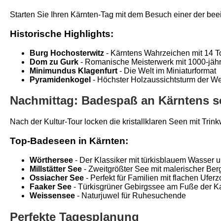
Starten Sie Ihren Kärnten-Tag mit dem Besuch einer der b
Historische Highlights:
Burg Hochosterwitz
- Kärntens Wahrzeichen mit 14 T
Dom zu Gurk
- Romanische Meisterwerk mit 1000-jähr
Minimundus Klagenfurt
- Die Welt im Miniaturformat
Pyramidenkogel
- Höchster Holzaussichtsturm der We
Nachmittag: Badespaß an Kärntens 
Nach der Kultur-Tour locken die kristallklaren Seen mit Trink
Top-Badeseen in Kärnten:
Wörthersee
- Der Klassiker mit türkisblauem Wasser 
Millstätter See
- Zweitgrößter See mit malerischer Ber
Ossiacher See
- Perfekt für Familien mit flachen Ufer
Faaker See
- Türkisgrüner Gebirgssee am Fuße der 
Weissensee
- Naturjuwel für Ruhesuchende
Perfekte Tagesplanung