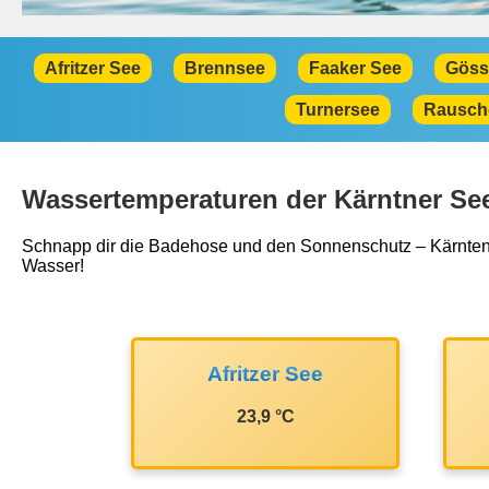
Afritzer See
Brennsee
Faaker See
Göss
Turnersee
Rausch
Wassertemperaturen der Kärntner Se
Schnapp dir die Badehose und den Sonnenschutz – Kärntens 
Wasser!
Afritzer See
23,9 °C