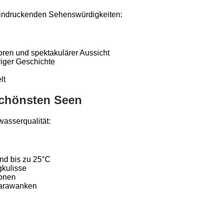
eeindruckenden Sehenswürdigkeiten:
oren und spektakulärer Aussicht
iger Geschichte
lt
schönsten Seen
wasserqualität:
und bis zu 25°C
gkulisse
zonen
Karawanken