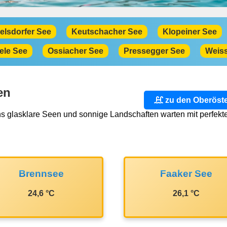
elsdorfer See
Keutschacher See
Klopeiner See
ele See
Ossiacher See
Pressegger See
Weis
en
zu den Oberöste
glasklare Seen und sonnige Landschaften warten mit perfektem
Brennsee
Faaker See
24,6 °C
26,1 °C