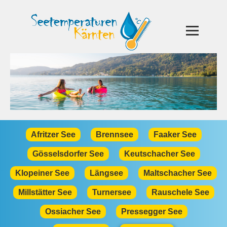
Afritzer See
Brennsee
Faaker See
Gösselsdorfer See
Keutschacher See
Klopeiner See
Längsee
Maltschacher See
Millstätter See
Turnersee
Rauschele See
Ossiacher See
Pressegger See